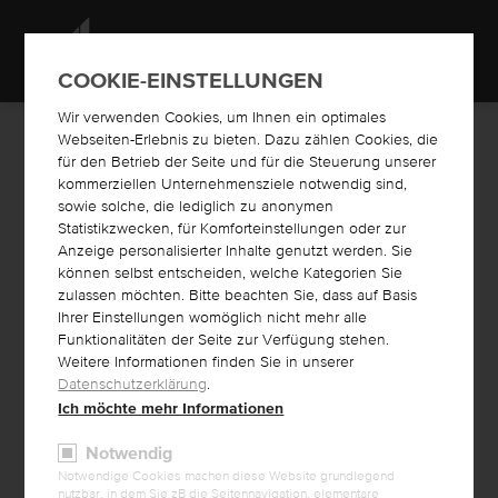
COOKIE-EINSTELLUNGEN
Wir verwenden Cookies, um Ihnen ein optimales
Webseiten-Erlebnis zu bieten. Dazu zählen Cookies, die
für den Betrieb der Seite und für die Steuerung unserer
kommerziellen Unternehmensziele notwendig sind,
sowie solche, die lediglich zu anonymen
YouTube Video
Statistikzwecken, für Komforteinstellungen oder zur
An dieser Stelle wird eine Video von YouTube angezeigt, sobald
Anzeige personalisierter Inhalte genutzt werden. Sie
Sie zustimmen. Das Video lädt Inhalte von Google. Weitere
können selbst entscheiden, welche Kategorien Sie
Information finden Sie in unserer Datenschutzerklärung.
zulassen möchten. Bitte beachten Sie, dass auf Basis
Ihrer Einstellungen womöglich nicht mehr alle
VIDEO ABSPIELEN
Funktionalitäten der Seite zur Verfügung stehen.
Weitere Informationen finden Sie in unserer
Datenschutzerklärung
.
Ich möchte mehr Informationen
Notwendig
ONLINESHOP
Notwendige Cookies machen diese Website grundlegend
nutzbar, in dem Sie zB die Seitennavigation, elementare